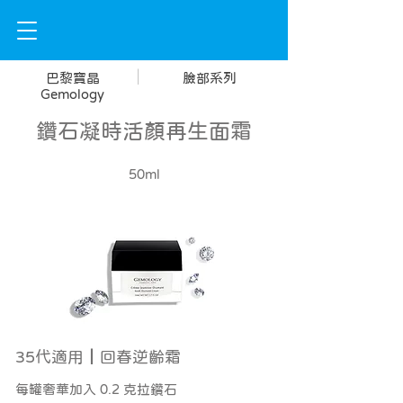
|
巴黎寶晶
臉部系列
Gemology
鑽石凝時活顏再生面霜
50ml
35代適用┃回春逆齡霜
每罐奢華加入 0.2 克拉鑽石