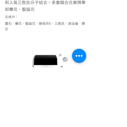
和人氣三胜肽分子結合，多重融合花果精華
如蘭花、聖誕花
​主成分：
鑽石、蘭花、聖誕花、維他命E、三胜肽、甜沒藥、腺
苷
購買商品 請洽🔎 服 務 據 點
黛寶拉 DEBOLA SPA