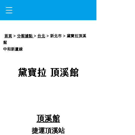
首頁
>
分館據點
>
台北
> 新北市 > 黛寶拉頂溪
館
中和新蘆線
黛寶拉 頂溪館
頂溪館
​捷運頂溪站