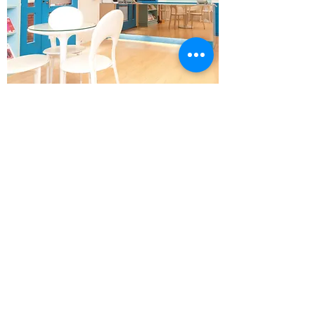
大廳
黛寶拉頂溪館